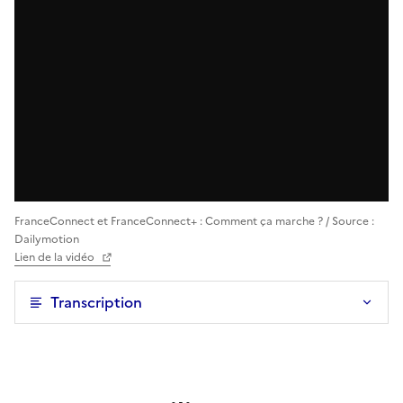
FranceConnect et FranceConnect+ : Comment ça marche ? / Source :
Dailymotion
Lien de la vidéo
Transcription